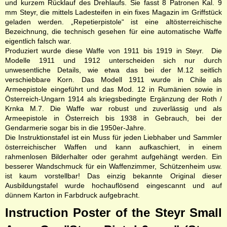
und kurzem Rücklauf des Drehlaufs. Sie fasst 8 Patronen Kal. 9
mm Steyr, die mittels Ladesteifen in ein fixes Magazin im Griffstück
geladen werden. „Repetierpistole“ ist eine altösterreichische
Bezeichnung, die technisch gesehen für eine automatische Waffe
eigentlich falsch war.
Produziert wurde diese Waffe von 1911 bis 1919 in Steyr. Die
Modelle 1911 und 1912 unterscheiden sich nur durch
unwesentliche Details, wie etwa das bei der M.12 seitlich
verschiebbare Korn. Das Modell 1911 wurde in Chile als
Armeepistole eingeführt und das Mod. 12 in Rumänien sowie in
Österreich-Ungarn 1914 als kriegsbedingte Ergänzung der Roth /
Krnka M.7. Die Waffe war robust und zuverlässig und als
Armeepistole in Österreich bis 1938 in Gebrauch, bei der
Gendarmerie sogar bis in die 1950er-Jahre.
Die Instruktionstafel ist ein Muss für jeden Liebhaber und Sammler
österreichischer Waffen und kann aufkaschiert, in einem
rahmenlosen Bilderhalter oder gerahmt aufgehängt werden. Ein
besserer Wandschmuck für ein Waffenzimmer, Schützenheim usw.
ist kaum vorstellbar! Das einzig bekannte Original dieser
Ausbildungstafel wurde hochauflösend eingescannt und auf
dünnem Karton in Farbdruck aufgebracht.
Instruction Poster of the Steyr Small