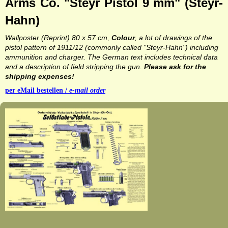
Arms Co. "Steyr Pistol 9 mm" (Steyr-
Hahn)
Wallposter (Reprint)
80 x 57 cm,
Colour
, a lot of drawings of the
pistol pattern of 1911/12 (commonly called "Steyr-Hahn") including
ammunition and charger. The German text includes technical data
and a description of field stripping the gun.
Please ask for the
shipping expenses!
per eMail b
estellen /
e-mail order