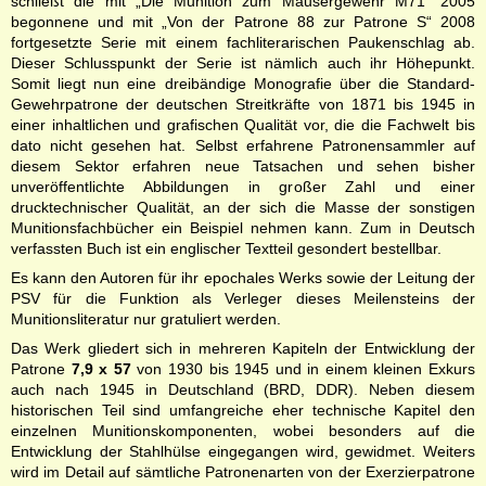
schließt die mit „Die Munition zum Mausergewehr M71“ 2005
begonnene und mit „Von der Patrone 88 zur Patrone S“ 2008
fortgesetzte Serie mit einem fachliterarischen Paukenschlag ab.
Dieser Schlusspunkt der Serie ist nämlich auch ihr Höhepunkt.
Somit liegt nun eine dreibändige Monografie über die Standard-
Gewehrpatrone der deutschen Streitkräfte von 1871 bis 1945 in
einer inhaltlichen und grafischen Qualität vor, die die Fachwelt bis
dato nicht gesehen hat. Selbst erfahrene Patronensammler auf
diesem Sektor erfahren neue Tatsachen und sehen bisher
unveröffentlichte Abbildungen in großer Zahl und einer
drucktechnischer Qualität, an der sich die Masse der sonstigen
Munitionsfachbücher ein Beispiel nehmen kann. Zum in Deutsch
verfassten Buch ist ein englischer Textteil gesondert bestellbar.
Es kann den Autoren für ihr epochales Werks sowie der Leitung der
PSV für die Funktion als Verleger dieses Meilensteins der
Munitionsliteratur nur gratuliert werden.
Das Werk gliedert sich in mehreren Kapiteln der Entwicklung der
Patrone
7,9 x 57
von 1930 bis 1945 und in einem kleinen Exkurs
auch nach 1945 in Deutschland (BRD, DDR). Neben diesem
historischen Teil sind umfangreiche eher technische Kapitel den
einzelnen Munitionskomponenten, wobei besonders auf die
Entwicklung der Stahlhülse eingegangen wird, gewidmet. Weiters
wird im Detail auf sämtliche Patronenarten von der Exerzierpatrone